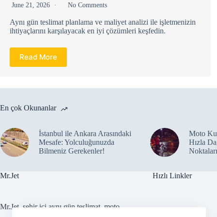
June 21, 2026
No Comments
Aynı gün teslimat planlama ve maliyet analizi ile işletmenizin
ihtiyaçlarını karşılayacak en iyi çözümleri keşfedin.
Read More
En çok Okunanlar
İstanbul ile Ankara Arasındaki
Moto Kur
Mesafe: Yolculuğunuzda
Hızla Da
Bilmeniz Gerekenler!
Noktalar
Mr.Jet
Hızlı Linkler
Mr.Jet, şehir içi aynı gün teslimat, moto
AnaSayfa