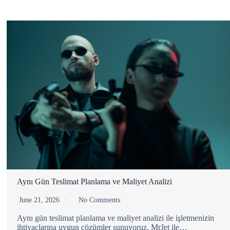
Aynı Gün Teslimat Planlama ve Maliyet Analizi
June 21, 2026
No Comments
Aynı gün teslimat planlama ve maliyet analizi ile işletmenizin
ihtiyaçlarına uygun çözümler sunuyoruz. MrJet ile…