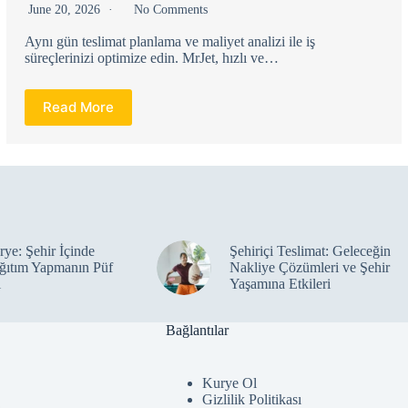
June 20, 2026
No Comments
Aynı gün teslimat planlama ve maliyet analizi ile iş
süreçlerinizi optimize edin. MrJet, hızlı ve…
Read More
ye: Şehir İçinde
Şehiriçi Teslimat: Geleceğin
ğıtım Yapmanın Püf
Nakliye Çözümleri ve Şehir
ı
Yaşamına Etkileri
Bağlantılar
Kurye Ol
Gizlilik Politikası