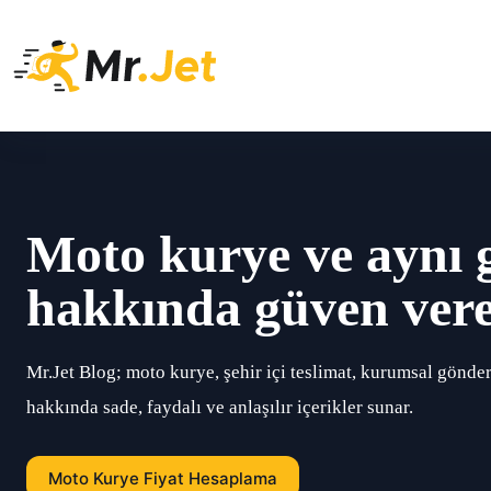
Skip
to
content
Moto kurye ve aynı 
hakkında güven vere
Mr.Jet Blog; moto kurye, şehir içi teslimat, kurumsal gönde
hakkında sade, faydalı ve anlaşılır içerikler sunar.
Moto Kurye Fiyat Hesaplama