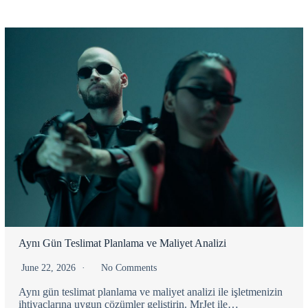
Aynı Gün Teslimat Planlama ve Maliyet Analizi
June 22, 2026
No Comments
Aynı gün teslimat planlama ve maliyet analizi ile işletmenizin
ihtiyaçlarına uygun çözümler geliştirin. MrJet ile…