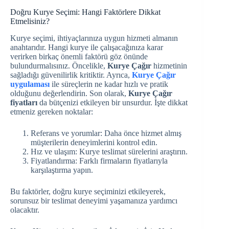
Doğru Kurye Seçimi: Hangi Faktörlere Dikkat
Etmelisiniz?
Kurye seçimi, ihtiyaçlarınıza uygun hizmeti almanın
anahtarıdır. Hangi kurye ile çalışacağınıza karar
verirken birkaç önemli faktörü göz önünde
bulundurmalısınız. Öncelikle,
Kurye Çağır
hizmetinin
sağladığı güvenilirlik kritiktir. Ayrıca,
Kurye Çağır
uygulaması
ile süreçlerin ne kadar hızlı ve pratik
olduğunu değerlendirin. Son olarak,
Kurye Çağır
fiyatları
da bütçenizi etkileyen bir unsurdur. İşte dikkat
etmeniz gereken noktalar:
Referans ve yorumlar: Daha önce hizmet almış
müşterilerin deneyimlerini kontrol edin.
Hız ve ulaşım: Kurye teslimat sürelerini araştırın.
Fiyatlandırma: Farklı firmaların fiyatlarıyla
karşılaştırma yapın.
Bu faktörler, doğru kurye seçiminizi etkileyerek,
sorunsuz bir teslimat deneyimi yaşamanıza yardımcı
olacaktır.