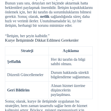
Bunun yanı sıra, detayları net biçimde aktarmak hatta
beklentileri paylaşmak önemlidir. İletişim kopukluklarını
önlemek için, her iki tarafın da sorumluluklarını bilmesi
gerekir. Sonuç olarak,
netlik
sağlandığında süreç daha
hızlı ve verimli ilerler. Unutulmamalıdır ki, iyi bir
iletişim, herhangi bir sorunu minimize eder.
“İletişim, her şeyin kalbidir.”
Kurye İletişiminde Dikkat Edilmesi Gerekenler
Strateji
Açıklama
Her iki tarafın da bilgi
Şeffaflık
sahibi olması.
Durum hakkında sürekli
Düzenli Güncellemeler
bilgilendirme sağlanması.
Alınan hizmet üzerine
Geri Bildirim
düşüncelerin
paylaşılması.
Sonuç olarak, kurye ile iletişimde uygulanan bu
stratejiler, hem zaman tasarrufu sağlar hem de hizmet
kalitesini artırır. Böylece, müşteri memnuniyeti için