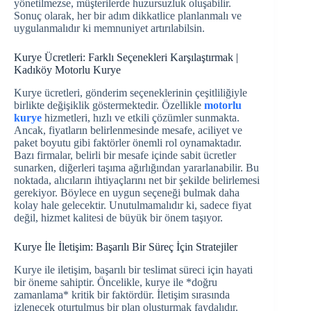
yönetilmezse, müşterilerde huzursuzluk oluşabilir.
Sonuç olarak, her bir adım dikkatlice planlanmalı ve
uygulanmalıdır ki memnuniyet artırılabilsin.
Kurye Ücretleri: Farklı Seçenekleri Karşılaştırmak |
Kadıköy Motorlu Kurye
Kurye ücretleri, gönderim seçeneklerinin çeşitliliğiyle
birlikte değişiklik göstermektedir. Özellikle
motorlu
kurye
hizmetleri, hızlı ve etkili çözümler sunmakta.
Ancak, fiyatların belirlenmesinde mesafe, aciliyet ve
paket boyutu gibi faktörler önemli rol oynamaktadır.
Bazı firmalar, belirli bir mesafe içinde sabit ücretler
sunarken, diğerleri taşıma ağırlığından yararlanabilir. Bu
noktada, alıcıların ihtiyaçlarını net bir şekilde belirlemesi
gerekiyor. Böylece en uygun seçeneği bulmak daha
kolay hale gelecektir. Unutulmamalıdır ki, sadece fiyat
değil, hizmet kalitesi de büyük bir önem taşıyor.
Kurye İle İletişim: Başarılı Bir Süreç İçin Stratejiler
Kurye ile iletişim, başarılı bir teslimat süreci için hayati
bir öneme sahiptir. Öncelikle, kurye ile *doğru
zamanlama* kritik bir faktördür. İletişim sırasında
izlenecek oturtulmuş bir plan oluşturmak faydalıdır.