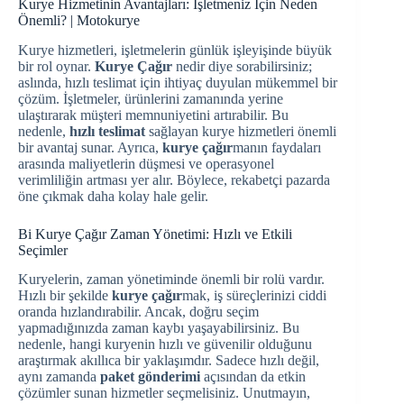
Kurye Hizmetinin Avantajları: İşletmeniz İçin Neden
Önemli? | Motokurye
Kurye hizmetleri, işletmelerin günlük işleyişinde büyük
bir rol oynar.
Kurye Çağır
nedir diye sorabilirsiniz;
aslında, hızlı teslimat için ihtiyaç duyulan mükemmel bir
çözüm. İşletmeler, ürünlerini zamanında yerine
ulaştırarak müşteri memnuniyetini artırabilir. Bu
nedenle,
hızlı teslimat
sağlayan kurye hizmetleri önemli
bir avantaj sunar. Ayrıca,
kurye çağır
manın faydaları
arasında maliyetlerin düşmesi ve operasyonel
verimliliğin artması yer alır. Böylece, rekabetçi pazarda
öne çıkmak daha kolay hale gelir.
Bi Kurye Çağır Zaman Yönetimi: Hızlı ve Etkili
Seçimler
Kuryelerin, zaman yönetiminde önemli bir rolü vardır.
Hızlı bir şekilde
kurye çağır
mak, iş süreçlerinizi ciddi
oranda hızlandırabilir. Ancak, doğru seçim
yapmadığınızda zaman kaybı yaşayabilirsiniz. Bu
nedenle, hangi kuryenin hızlı ve güvenilir olduğunu
araştırmak akıllıca bir yaklaşımdır. Sadece hızlı değil,
aynı zamanda
paket gönderimi
açısından da etkin
çözümler sunan hizmetler seçmelisiniz. Unutmayın,