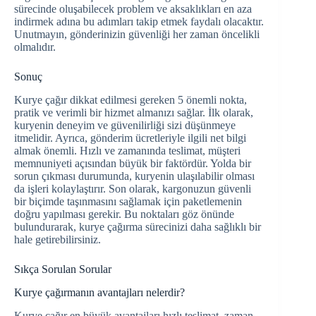
sürecinde oluşabilecek problem ve aksaklıkları en aza
indirmek adına bu adımları takip etmek faydalı olacaktır.
Unutmayın, gönderinizin güvenliği her zaman öncelikli
olmalıdır.
Sonuç
Kurye çağır dikkat edilmesi gereken 5 önemli nokta,
pratik ve verimli bir hizmet almanızı sağlar. İlk olarak,
kuryenin deneyim ve güvenilirliği sizi düşünmeye
itmelidir. Ayrıca, gönderim ücretleriyle ilgili net bilgi
almak önemli. Hızlı ve zamanında teslimat, müşteri
memnuniyeti açısından büyük bir faktördür. Yolda bir
sorun çıkması durumunda, kuryenin ulaşılabilir olması
da işleri kolaylaştırır. Son olarak, kargonuzun güvenli
bir biçimde taşınmasını sağlamak için paketlemenin
doğru yapılması gerekir. Bu noktaları göz önünde
bulundurarak, kurye çağırma sürecinizi daha sağlıklı bir
hale getirebilirsiniz.
Sıkça Sorulan Sorular
Kurye çağırmanın avantajları nelerdir?
Kurye çağır en büyük avantajları hızlı teslimat, zaman