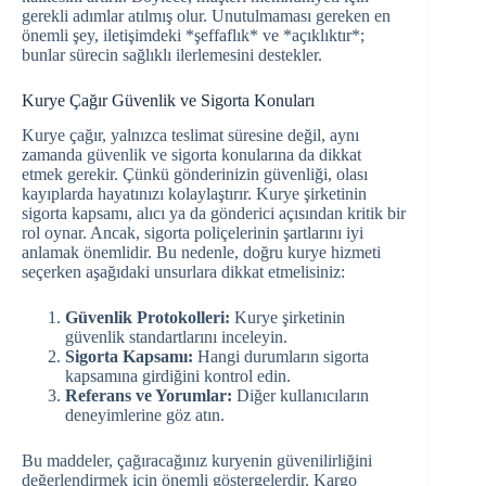
gerekli adımlar atılmış olur. Unutulmaması gereken en
önemli şey, iletişimdeki *şeffaflık* ve *açıklıktır*;
bunlar sürecin sağlıklı ilerlemesini destekler.
Kurye Çağır Güvenlik ve Sigorta Konuları
Kurye çağır, yalnızca teslimat süresine değil, aynı
zamanda güvenlik ve sigorta konularına da dikkat
etmek gerekir. Çünkü gönderinizin güvenliği, olası
kayıplarda hayatınızı kolaylaştırır. Kurye şirketinin
sigorta kapsamı, alıcı ya da gönderici açısından kritik bir
rol oynar. Ancak, sigorta poliçelerinin şartlarını iyi
anlamak önemlidir. Bu nedenle, doğru kurye hizmeti
seçerken aşağıdaki unsurlara dikkat etmelisiniz:
Güvenlik Protokolleri:
Kurye şirketinin
güvenlik standartlarını inceleyin.
Sigorta Kapsamı:
Hangi durumların sigorta
kapsamına girdiğini kontrol edin.
Referans ve Yorumlar:
Diğer kullanıcıların
deneyimlerine göz atın.
Bu maddeler, çağıracağınız kuryenin güvenilirliğini
değerlendirmek için önemli göstergelerdir. Kargo