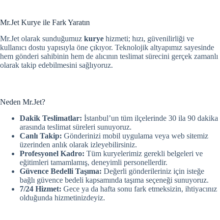
Mr.Jet Kurye ile Fark Yaratın
Mr.Jet olarak sunduğumuz
kurye
hizmeti; hızı, güvenilirliği ve
kullanıcı dostu yapısıyla öne çıkıyor. Teknolojik altyapımız sayesinde
hem gönderi sahibinin hem de alıcının teslimat sürecini gerçek zamanlı
olarak takip edebilmesini sağlıyoruz.
Neden Mr.Jet?
Dakik Teslimatlar:
İstanbul’un tüm ilçelerinde 30 ila 90 dakika
arasında teslimat süreleri sunuyoruz.
Canlı Takip:
Gönderinizi mobil uygulama veya web sitemiz
üzerinden anlık olarak izleyebilirsiniz.
Profesyonel Kadro:
Tüm kuryelerimiz gerekli belgeleri ve
eğitimleri tamamlamış, deneyimli personellerdir.
Güvence Bedelli Taşıma:
Değerli gönderileriniz için isteğe
bağlı güvence bedeli kapsamında taşıma seçeneği sunuyoruz.
7/24 Hizmet:
Gece ya da hafta sonu fark etmeksizin, ihtiyacınız
olduğunda hizmetinizdeyiz.