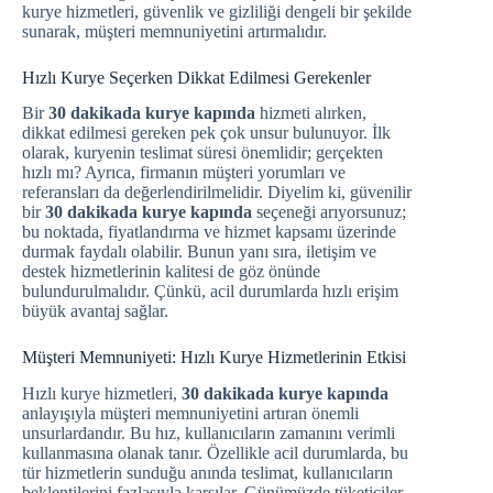
kurye hizmetleri, güvenlik ve gizliliği dengeli bir şekilde
sunarak, müşteri memnuniyetini artırmalıdır.
Hızlı Kurye Seçerken Dikkat Edilmesi Gerekenler
Bir
30 dakikada kurye kapında
hizmeti alırken,
dikkat edilmesi gereken pek çok unsur bulunuyor. İlk
olarak, kuryenin teslimat süresi önemlidir; gerçekten
hızlı mı? Ayrıca, firmanın müşteri yorumları ve
referansları da değerlendirilmelidir. Diyelim ki, güvenilir
bir
30 dakikada kurye kapında
seçeneği arıyorsunuz;
bu noktada, fiyatlandırma ve hizmet kapsamı üzerinde
durmak faydalı olabilir. Bunun yanı sıra, iletişim ve
destek hizmetlerinin kalitesi de göz önünde
bulundurulmalıdır. Çünkü, acil durumlarda hızlı erişim
büyük avantaj sağlar.
Müşteri Memnuniyeti: Hızlı Kurye Hizmetlerinin Etkisi
Hızlı kurye hizmetleri,
30 dakikada kurye kapında
anlayışıyla müşteri memnuniyetini artıran önemli
unsurlardandır. Bu hız, kullanıcıların zamanını verimli
kullanmasına olanak tanır. Özellikle acil durumlarda, bu
tür hizmetlerin sunduğu anında teslimat, kullanıcıların
beklentilerini fazlasıyla karşılar. Günümüzde tüketiciler,