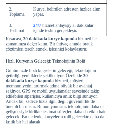
2.
Kurye, belirtilen adresten hızlıca alım
Toplama
yapar.
3.
24/7
hizmet anlayışıyla, dakikalar
Teslimat
içinde teslim gerçekleşir.
Kısacası,
30 dakikada kurye kapında
hizmeti ile
zamanınıza değer katın. Bir ihtiyaç anında pratik
çözümleri tercih etmek, işlerinizi kolaylaştırır.
Hızlı Kuryenin Geleceği: Teknolojinin Rolü
Günümüzde hızlı kuryelerin geleceği, teknolojinin
getirdiği yeniliklerle şekilleniyor. Özellikle
30
dakikada kurye kapında
hizmeti, müşteri
memnuniyetini artırmak adına büyük bir avantaj
sağlıyor. GPS ve mobil uygulamalar sayesinde takip
edilebilen siparişler, kullanıcıya anlık bilgi sunuyor.
Ancak bu, sadece hızla ilgili değil; güvenilirlik de
önemli bir unsur. Bunun yanı sıra, teknolojinin daha da
gelişmesiyle birlikte teslimat süreçleri daha da etkin hale
gelecek. Bu nedenle, kuryelerin rolü gelecekte daha da
kritik bir hal alacak.