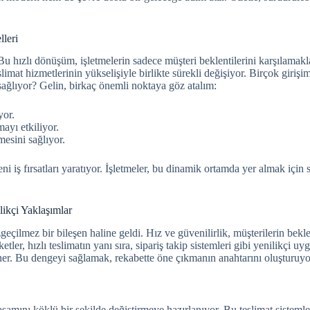
lleri
Bu hızlı dönüşüm, işletmelerin sadece müşteri beklentilerini karşılama
imat hizmetlerinin yükselişiyle birlikte sürekli değişiyor. Birçok girişi
 sağlıyor? Gelin, birkaç önemli noktaya göz atalım:
yor.
ayı etkiliyor.
mesini sağlıyor.
iş fırsatları yaratıyor. İşletmeler, bu dinamik ortamda yer almak için 
likçi Yaklaşımlar
zgeçilmez bir bileşen haline geldi. Hız ve güvenilirlik, müşterilerin bekle
tler, hızlı teslimatın yanı sıra, sipariş takip sistemleri gibi yenilikçi uy
ner. Bu dengeyi sağlamak, rekabette öne çıkmanın anahtarını oluşturuyo
aşamını köklü bir şekilde değiştirmeye hazırlanıyor. Bu teslimat sistemler