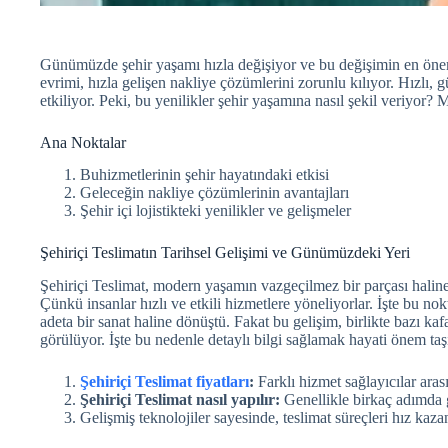
Günümüzde şehir yaşamı hızla değişiyor ve bu değişimin en önem
evrimi, hızla gelişen nakliye çözümlerini zorunlu kılıyor. Hızlı, g
etkiliyor. Peki, bu yenilikler şehir yaşamına nasıl şekil veriyor? 
Ana Noktalar
Buhizmetlerinin şehir hayatındaki etkisi
Geleceğin nakliye çözümlerinin avantajları
Şehir içi lojistikteki yenilikler ve gelişmeler
Şehiriçi Teslimatın Tarihsel Gelişimi ve Günümüzdeki Yeri
Şehiriçi Teslimat, modern yaşamın vazgeçilmez bir parçası hali
Çünkü insanlar hızlı ve etkili hizmetlere yöneliyorlar. İşte bu no
adeta bir sanat haline dönüştü. Fakat bu gelişim, birlikte bazı kafa
görülüyor. İşte bu nedenle detaylı bilgi sağlamak hayati önem taş
Şehiriçi Teslimat fiyatları
:
Farklı hizmet sağlayıcılar ara
Şehiriçi Teslimat nasıl yapılır:
Genellikle birkaç adımda ger
Gelişmiş teknolojiler sayesinde, teslimat süreçleri hız kaza