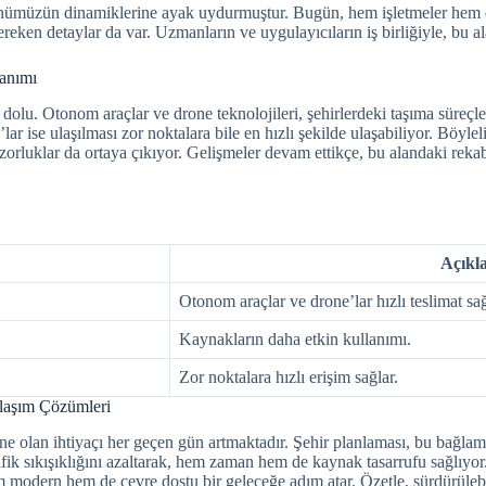
günümüzün dinamiklerine ayak uydurmuştur. Bugün, hem işletmeler hem de
eken detaylar da var. Uzmanların ve uygulayıcıların iş birliğiyle, bu alan
lanımı
dolu. Otonom araçlar ve drone teknolojileri, şehirlerdeki taşıma süreçle
r ise ulaşılması zor noktalara bile en hızlı şekilde ulaşabiliyor. Böylel
 zorluklar da ortaya çıkıyor. Gelişmeler devam ettikçe, bu alandaki reka
Açıkl
Otonom araçlar ve drone’lar hızlı teslimat sağ
Kaynakların daha etkin kullanımı.
Zor noktalara hızlı erişim sağlar.
 Ulaşım Çözümleri
e olan ihtiyaçı her geçen gün artmaktadır. Şehir planlaması, bu bağlam
 trafik sıkışıklığını azaltarak, hem zaman hem de kaynak tasarrufu sağlıyo
 hem modern hem de çevre dostu bir geleceğe adım atar. Özetle, sürdürüle