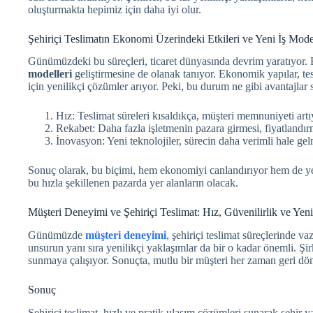
oluşturmakta hepimiz için daha iyi olur.
Şehiriçi Teslimatın Ekonomi Üzerindeki Etkileri ve Yeni İş Mode
Günümüzdeki bu süreçleri, ticaret dünyasında devrim yaratıyor. 
modelleri
geliştirmesine de olanak tanıyor. Ekonomik yapılar, tesl
için yenilikçi çözümler arıyor. Peki, bu durum ne gibi avantajlar
Hız: Teslimat süreleri kısaldıkça, müşteri memnuniyeti artı
Rekabet: Daha fazla işletmenin pazara girmesi, fiyatlandırm
İnovasyon: Yeni teknolojiler, sürecin daha verimli hale gel
Sonuç olarak, bu biçimi, hem ekonomiyi canlandırıyor hem de yeni 
bu hızla şekillenen pazarda yer alanların olacak.
Müşteri Deneyimi ve Şehiriçi Teslimat: Hız, Güvenilirlik ve Yeni
Günümüzde
müşteri deneyimi
, şehiriçi teslimat süreçlerinde va
unsurun yanı sıra yenilikçi yaklaşımlar da bir o kadar önemli. Şirke
sunmaya çalışıyor. Sonuçta, mutlu bir müşteri her zaman geri dö
Sonuç
Şehiriçi teslimat, hızlı ve pratik ulaşım çözümleri sunarak şehir y