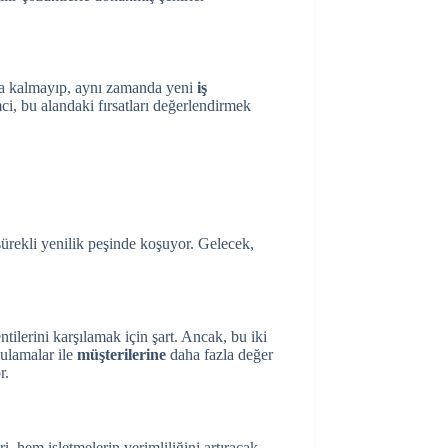
kla kalmayıp, aynı zamanda yeni
iş
mci, bu alandaki fırsatları değerlendirmek
sürekli yenilik peşinde koşuyor. Gelecek,
ntilerini karşılamak için şart. Ancak, bu iki
gulamalar ile
müşterilerine
daha fazla değer
r.
i, hem işletmelerin verimliliğini artıracak