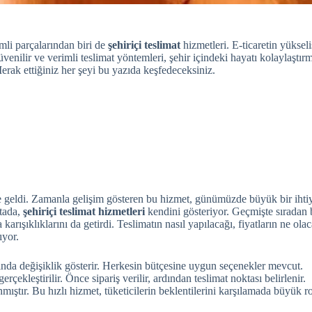
li parçalarından biri de
şehiriçi teslimat
hizmetleri. E-ticaretin yükseliş
üvenilir ve verimli teslimat yöntemleri, şehir içindeki hayatı kolaylaştır
Merak ettiğiniz her şeyi bu yazıda keşfedeceksiniz.
ne geldi. Zamanla gelişim gösteren bu hizmet, günümüzde büyük bir iht
ktada,
şehiriçi teslimat hizmetleri
kendini gösteriyor. Geçmişte sıradan
 karışıklıklarını da getirdi. Teslimatın nasıl yapılacağı, fiyatların ne ola
ıyor.
sında değişiklik gösterir. Herkesin bütçesine uygun seçenekler mevcut.
çekleştirilir. Önce sipariş verilir, ardından teslimat noktası belirlenir.
nmıştır. Bu hızlı hizmet, tüketicilerin beklentilerini karşılamada büyük r