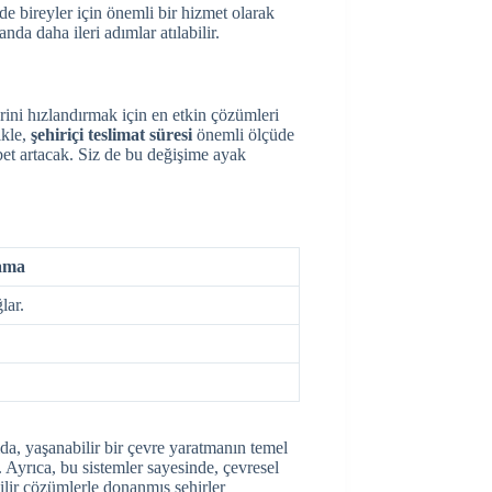
 bireyler için önemli bir hizmet olarak
da daha ileri adımlar atılabilir.
rini hızlandırmak için en etkin çözümleri
ikle,
şehiriçi teslimat süresi
önemli ölçüde
bet artacak. Siz de bu değişime ayak
ama
lar.
da, yaşanabilir bir çevre yaratmanın temel
r. Ayrıca, bu sistemler sayesinde, çevresel
bilir çözümlerle donanmış şehirler