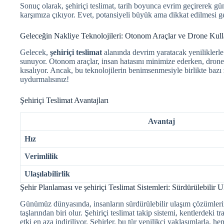
Sonuç olarak, şehiriçi teslimat, tarih boyunca evrim geçirerek 
karşımıza çıkıyor. Evet, potansiyeli büyük ama dikkat edilmesi ger
Geleceğin Nakliye Teknolojileri: Otonom Araçlar ve Drone Kul
Gelecek,
şehiriçi teslimat
alanında devrim yaratacak yeniliklerle 
sunuyor. Otonom araçlar, insan hatasını minimize ederken, drone’la
kısalıyor. Ancak, bu teknolojilerin benimsenmesiyle birlikte bazı
uydurmalısınız!
Şehiriçi Teslimat Avantajları
Avantaj
Hız
Verimlilik
Ulaşılabilirlik
Şehir Planlaması ve şehiriçi Teslimat Sistemleri: Sürdürülebilir
Günümüz dünyasında, insanların sürdürülebilir ulaşım çözümlerin
taşlarından biri olur. Şehiriçi teslimat takip sistemi, kentlerdeki
etki en aza indiriliyor. Şehirler, bu tür yenilikçi yaklaşımlarla,