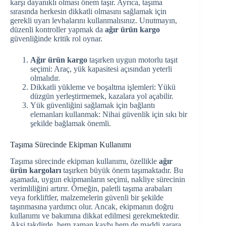
karşı dayanıklı olması önem taşır. Ayrıca, taşıma
sırasında herkesin dikkatli olmasını sağlamak için
gerekli uyarı levhalarını kullanmalısınız. Unutmayın,
düzenli kontroller yapmak da
ağır ürün kargo
güvenliğinde kritik rol oynar.
Ağır ürün kargo
taşırken uygun motorlu taşıt
seçimi: Araç, yük kapasitesi açısından yeterli
olmalıdır.
Dikkatli yükleme ve boşaltma işlemleri: Yükü
düzgün yerleştirmemek, kazalara yol açabilir.
Yük güvenliğini sağlamak için bağlantı
elemanları kullanmak: Nihai güvenlik için sıkı bir
şekilde bağlamak önemli.
Taşıma Sürecinde Ekipman Kullanımı
Taşıma sürecinde ekipman kullanımı, özellikle
ağır
ürün kargoları
taşırken büyük önem taşımaktadır. Bu
aşamada, uygun ekipmanların seçimi, nakliye sürecinin
verimliliğini artırır. Örneğin, paletli taşıma arabaları
veya forkliftler, malzemelerin güvenli bir şekilde
taşınmasına yardımcı olur. Ancak, ekipmanın doğru
kullanımı ve bakımına dikkat edilmesi gerekmektedir.
Aksi takdirde, hem zaman kaybı hem de maddi zarara