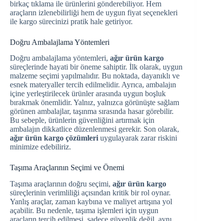
birkaç tıklama ile ürünlerini gönderebiliyor. Hem
araçların izlenebilirliği hem de uygun fiyat seçenekleri
ile kargo sürecinizi pratik hale getiriyor.
Doğru Ambalajlama Yöntemleri
Doğru ambalajlama yöntemleri,
ağır ürün kargo
süreçlerinde hayati bir öneme sahiptir. İlk olarak, uygun
malzeme seçimi yapılmalıdır. Bu noktada, dayanıklı ve
esnek materyaller tercih edilmelidir. Ayrıca, ambalajın
içine yerleştirilecek ürünler arasında uygun boşluk
bırakmak önemlidir. Yalnız, yalnızca görünüşte sağlam
görünen ambalajlar, taşınma sırasında hasar görebilir.
Bu sebeple, ürünlerin güvenliğini artırmak için
ambalajın dikkatlice düzenlenmesi gerekir. Son olarak,
ağır ürün kargo çözümleri
uygulayarak zarar riskini
minimize edebiliriz.
Taşıma Araçlarının Seçimi ve Önemi
Taşıma araçlarının doğru seçimi,
ağır ürün kargo
süreçlerinin verimliliği açısından kritik bir rol oynar.
Yanlış araçlar, zaman kaybına ve maliyet artışına yol
açabilir. Bu nedenle, taşıma işlemleri için uygun
araçların tercih edilmesi, sadece güvenlik değil, aynı