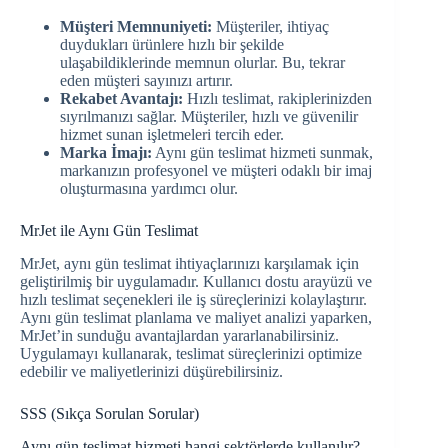
Müşteri Memnuniyeti:
Müşteriler, ihtiyaç
duydukları ürünlere hızlı bir şekilde
ulaşabildiklerinde memnun olurlar. Bu, tekrar
eden müşteri sayınızı artırır.
Rekabet Avantajı:
Hızlı teslimat, rakiplerinizden
sıyrılmanızı sağlar. Müşteriler, hızlı ve güvenilir
hizmet sunan işletmeleri tercih eder.
Marka İmajı:
Aynı gün teslimat hizmeti sunmak,
markanızın profesyonel ve müşteri odaklı bir imaj
oluşturmasına yardımcı olur.
MrJet ile Aynı Gün Teslimat
MrJet, aynı gün teslimat ihtiyaçlarınızı karşılamak için
geliştirilmiş bir uygulamadır. Kullanıcı dostu arayüzü ve
hızlı teslimat seçenekleri ile iş süreçlerinizi kolaylaştırır.
Aynı gün teslimat planlama ve maliyet analizi yaparken,
MrJet’in sunduğu avantajlardan yararlanabilirsiniz.
Uygulamayı kullanarak, teslimat süreçlerinizi optimize
edebilir ve maliyetlerinizi düşürebilirsiniz.
SSS (Sıkça Sorulan Sorular)
Aynı gün teslimat hizmeti hangi sektörlerde kullanılır?