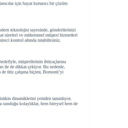
ıcılar için hayat kurtarıcı bir çözüm
odern teknolojisi sayesinde, gönderilerinizi
mat süreleri ve mükemmel müşteri hizmetleri
ci kontrol altında tutabilirsiniz.
defiyle, müşterilerinin ihtiyaçlarına
arı ile de dikkat çekiyor. Bu nedenle,
 de titiz çalışma biçimi, Bomonti’yi
istikin dinamiklerini yeniden tanımlıyor.
ara sunduğu kolaylıklar, hem bireysel hem de