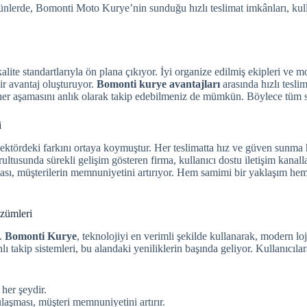
lerde, Bomonti Moto Kurye’nin sunduğu hızlı teslimat imkânları, kullan
lite standartlarıyla ön plana çıkıyor. İyi organize edilmiş ekipleri ve m
bir avantaj oluşturuyor.
Bomonti kurye avantajları
arasında hızlı tesli
her aşamasını anlık olarak takip edebilmeniz de mümkün. Böylece tüm süre
i
ktördeki farkını ortaya koymuştur. Her teslimatta hız ve güven sunma he
ultusunda sürekli gelişim gösteren firma, kullanıcı dostu iletişim kanall
lması, müşterilerin memnuniyetini artırıyor. Hem samimi bir yaklaşım hem
zümleri
ı.
Bomonti
Kurye
, teknolojiyi en verimli şekilde kullanarak, modern loj
ı takip sistemleri, bu alandaki yeniliklerin başında geliyor. Kullanıcıl
her şeydir.
laşması, müşteri memnuniyetini artırır.