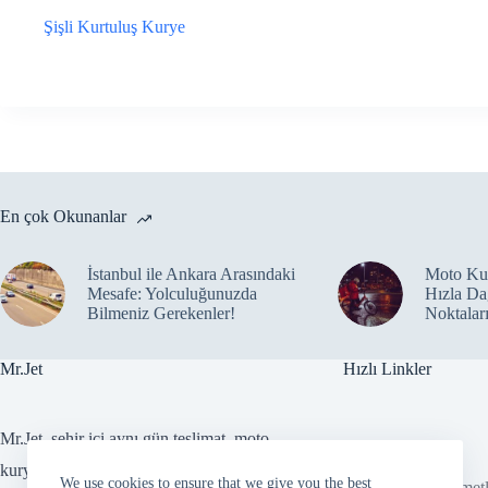
Şişli Kurtuluş Kurye
En çok Okunanlar
İstanbul ile Ankara Arasındaki
Moto Kur
Mesafe: Yolculuğunuzda
Hızla Da
Bilmeniz Gerekenler!
Noktalar
Mr.Jet
Hızlı Linkler
Mr.Jet, şehir içi aynı gün teslimat, moto
AnaSayfa
Blog
kurye ve kurumsal gönderi çözümleri
We use cookies to ensure that we give you the best
Kurye Hizmetl