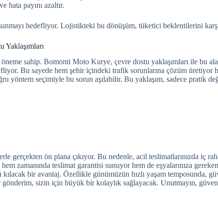
ve hata payını azaltır.
 sunmayı hedefliyor. Lojistikteki bu dönüşüm, tüketici beklentilerini kar
u Yaklaşımları
r öneme sahip. Bomonti Moto Kurye, çevre dostu yaklaşımları ile bu aland
defliyor. Bu sayede hem şehir içindeki trafik sorunlarına çözüm üretiyor
oğru yöntem seçimiyle bu sorun aşılabilir. Bu yaklaşım, sadece pratik de
erçekten ön plana çıkıyor. Bu nedenle, acil teslimatlarınızda iç rahatl
, hem zamanında teslimat garantisi sunuyor hem de eşyalarınıza gereken
arklı kılacak bir avantaj. Özellikle günümüzün hızlı yaşam temposunda, gü
önderim, sizin için büyük bir kolaylık sağlayacak. Unutmayın, güvenilir