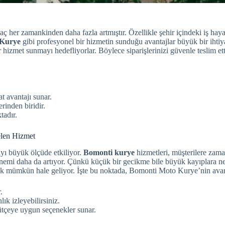
aç her zamankinden daha fazla artmıştır. Özellikle şehir içindeki iş ha
 Kurye
gibi profesyonel bir hizmetin sunduğu avantajlar büyük bir ihtiyaç
izmet sunmayı hedefliyorlar. Böylece siparişlerinizi güvenle teslim ett
at avantajı sunar.
erinden biridir.
tadır.
elen Hizmet
ıyı büyük ölçüde etkiliyor.
Bomonti
kurye
hizmetleri, müşterilere zama
 önemi daha da artıyor. Çünkü küçük bir gecikme bile büyük kayıplara n
amak mümkün hale geliyor. İşte bu noktada, Bomonti Moto Kurye’nin avant
.
lık izleyebilirsiniz.
tçeye uygun seçenekler sunar.