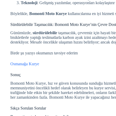
Teknoloji
: Gelişmiş yazılımlar, operasyonları kolaylaştırır 
Böylelikle,
Bomonti Moto Kurye
kullanıcılarına en iyi hizmeti
Sürdürülebilir Taşımacılık: Bomonti Moto Kurye’nin Çevre Dost
Günümüzde,
sürdürülebilir
taşımacılık, çevremiz için hayati bi
bisikletlerle yaptığı teslimatlarla karbon ayak izini azaltmayı he
destekliyor. Mesafe öncelikle ulaşımın hızını belirliyor; ancak d
Birde şu yazıyı okumanızı tavsiye ederim
Osmanağa Kurye
Sonuç
Bomonti Moto Kurye, hız ve güven konusunda sunduğu hizmetlerle g
memnuniyetini öncelikli hedef olarak belirleyen bu kurye servisi
trafiğinde bile etkin bir şekilde hareket edebilmeleri, onların f
her zamankinden fazla. Bomonti Moto Kurye ile yapacağınız her g
Sıkça Sorulan Sorular