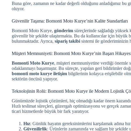
Buna göre, zamanın ne kadar değerli olduğunu anladığımız bu gün
oluyor.
Güvenilir Taşıma: Bomonti Moto Kurye’nin Kalite Standartları
Bomonti Moto Kurye,
gönderim
süreçlerinde sağladığı yüksek ka
güvenilir bir şekilde ulaştırmakta. Bu da kullanıcılar için büyük 
bulunmaktadır. Ayrıca,
sipariş takibi
sistemi ile gönderiminizin 
Müşteri Memnuniyeti: Bomonti Moto Kurye’nin Başarı Hikayes
Bomonti Moto Kurye
, müşteri memnuniyetine verdiği önemle se
odaklanmayı başarmıştır. Bu süreçte, yapılan geri bildirimler doğr
bomonti moto kurye iletişim
bilgilerinin kolayca erişilebilir o
sektörün öncüsü yapıyor.
Teknolojinin Rolü: Bomonti Moto Kurye ile Modern Lojistik Çö
Günümüzde lojistik çözümleri, hiç olmadığı kadar önem kazand
Hızlı teslimat süreçleri, güzergah optimizasyonu ve gerçek zamanl
ticari hizmetlerde büyük bir fark yaratıyor.
Hız
: Günlük hayatın gereksinimlerini karşılamak adına hız 
Güvenilirlik
: Ürünlerin zamanında ve sağlam bir şekilde u