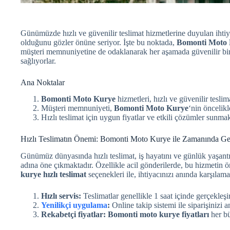
Günümüzde hızlı ve güvenilir teslimat hizmetlerine duyulan ihtiy
olduğunu gözler önüne seriyor. İşte bu noktada,
Bomonti Moto
müşteri memnuniyetine de odaklanarak her aşamada güvenilir bir h
sağlıyorlar.
Ana Noktalar
Bomonti Moto Kurye
hizmetleri, hızlı ve güvenilir teslim
Müşteri memnuniyeti,
Bomonti Moto Kurye
‘nin öncelikl
Hızlı teslimat için uygun fiyatlar ve etkili çözümler sunmak
Hızlı Teslimatın Önemi: Bomonti Moto Kurye ile Zamanında G
Günümüz dünyasında hızlı teslimat, iş hayatını ve günlük yaşant
adına öne çıkmaktadır. Özellikle acil gönderilerde, bu hizmetin
kurye hızlı teslimat
seçenekleri ile, ihtiyacınızı anında karşıl
Hızlı servis:
Teslimatlar genellikle 1 saat içinde gerçekleşir
Yenilikçi uygulama
:
Online takip sistemi ile siparişinizi an
Rekabetçi fiyatlar:
Bomonti moto kurye fiyatları
her bü