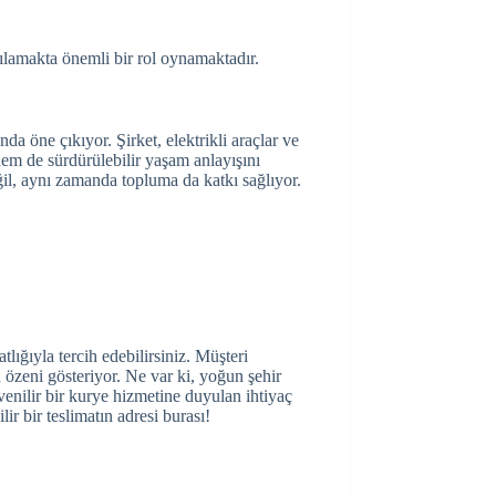
şılamakta önemli bir rol oynamaktadır.
a öne çıkıyor. Şirket, elektrikli araçlar ve
 hem de sürdürülebilir yaşam anlayışını
ğil, aynı zamanda topluma da katkı sağlıyor.
ığıyla tercih edebilirsiniz. Müşteri
 özeni gösteriyor. Ne var ki, yoğun şehir
venilir bir kurye hizmetine duyulan ihtiyaç
 bir teslimatın adresi burası!