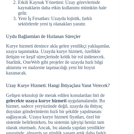
Etkili Kaynak Yönetimi: Uzay görevlerinde
kaynakların daha etkin kullanımı mümkün hale
gelir.
Yeni İş Fırsatları: Uzayda lojistik, farklı
sektörlerde yeni iş olanakları yaratır.
Uydu Bağlantıları ile Hızlanan Süreçler
Kurye hizmeti denince akla gelen yenilikçi yaklaşımlar,
uzaya taşınmakta. Uzayda kurye hizmeti, özellikle
iletişim ve keşif süreçlerinde kritik bir rol üstlenecek.
Starlink, OneWeb gibi projeler ile uzayda hızlı bilgi
aktarımı ve malzeme taşımacılığı yeni bir boyut
kazanacak.
Uzay Kurye Hizmeti: Hangi İhtiyaçlara Yanıt Verecek?
Gelişen teknoloji ile merak edilen konulardan biri de
gelecekte uzaya kurye hizmeti
uygulamalarıdır. Bu
hizmet, sadece yeryüzünde değil, uzayda da ihtiyaç
duyulan gönderimlerin hızlı bir şekilde yapılmasını
sağlayacak. Uzaya kurye hizmeti fiyatları, özel bir
sistemle belirlenirken, bu sistemin işleyişi henüz tam
olarak oturmadı. Ancak, bu alanda yapılan yenilikler
sayesinde, alışveriş ve günlük yaşam artık daha farklı