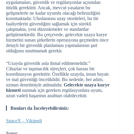
uygulamaları, güvenlik ve regülasyonlar açısından
titizlik gerektirir. Ancak, mevcut yasaların bu
gelişmelerle ne kadar uyumlu olacağı belirsizliğini
korumaktadır. Uluslararası uzay otoriteleri, bu tür
faaliyetlerin güvenliğini sağlamak için sürekli
çalışmakta, yeni düzenlemeler ve standartlar
geliştirmektedir. Bu çerçevede, gelecekte uzaya kurye
hizmetini sunan şirketlerin operasyona geçmeden önce
detaylı bir güvenlik planlaması yapmalarının şart
olduğunu unutmamak gerekir.
“Uzayda güvenlik asla ihmal edilmemelidir.”
Cihazlar ve taşımacılık süreçleri, çok hassas bir
koordinasyon gerektirir. Özellikle uzayda, insan hayatı
ve mal güvenliği önceliklidir. Bu nedenle, her adım,
uzman denetimiyle atılmalıdır.
Gelecekte uzaya kurye
hizmeti
sunmak için gereken regülasyonlara uyum,
uzun vadeli başarının anahtarı olabilecektir.
Bunları da İnceleyebilirsiniz:
SpaceX – Vikipedi
Sonuç