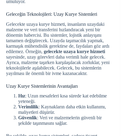
umuluyor.
Geleceğin Teknolojileri: Uzay Kurye Sistemleri
Gelecekte uzaya kurye hizmeti, insanların uzaydaki
malzeme ve veri transferini hızlandıracak yeni bir
dönemin habercisi. Bu sistemler, lojistik anlayışını
tamamen değiştirecek. Uzayda taşımacılık yapmak,
karmaşık mühendislik gerektirse de, faydaları göz ardı
edilemez. Örneğin,
gelecekte uzaya kurye hizmeti
sayesinde, uzay görevleri daha verimli hale gelecek.
Ayrıca, malzeme taşırken karşılaşılacak zorluklar, yeni
teknolojilerle aşılabilecek. Gelecek, bu sistemlerin
yayılması ile önemli bir ivme kazanacaktır.
Uzay Kurye Sistemlerinin Avantajları
Hız
: Uzun mesafeleri kısa sürede kat edebilme
yeteneği.
Verimlilik
: Kaynakların daha etkin kullanımı,
maliyetleri düşürür.
Güvenlik
: Veri ve malzemelerin güvenli bir
şekilde taşınmasını sağlar.
Bu şekilde, uzay kurye sistemleri, sadece ticaret