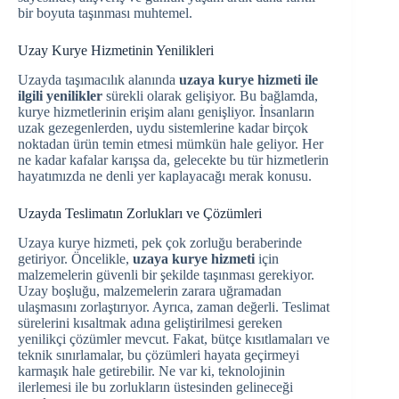
bir boyuta taşınması muhtemel.
Uzay Kurye Hizmetinin Yenilikleri
Uzayda taşımacılık alanında
uzaya kurye hizmeti ile
ilgili yenilikler
sürekli olarak gelişiyor. Bu bağlamda,
kurye hizmetlerinin erişim alanı genişliyor. İnsanların
uzak gezegenlerden, uydu sistemlerine kadar birçok
noktadan ürün temin etmesi mümkün hale geliyor. Her
ne kadar kafalar karışsa da, gelecekte bu tür hizmetlerin
hayatımızda ne denli yer kaplayacağı merak konusu.
Uzayda Teslimatın Zorlukları ve Çözümleri
Uzaya kurye hizmeti, pek çok zorluğu beraberinde
getiriyor. Öncelikle,
uzaya kurye hizmeti
için
malzemelerin güvenli bir şekilde taşınması gerekiyor.
Uzay boşluğu, malzemelerin zarara uğramadan
ulaşmasını zorlaştırıyor. Ayrıca, zaman değerli. Teslimat
sürelerini kısaltmak adına geliştirilmesi gereken
yenilikçi çözümler mevcut. Fakat, bütçe kısıtlamaları ve
teknik sınırlamalar, bu çözümleri hayata geçirmeyi
karmaşık hale getirebilir. Ne var ki, teknolojinin
ilerlemesi ile bu zorlukların üstesinden gelineceği