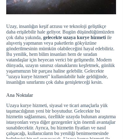
Uzay, insanlığın keşif arzusu ve teknoloji geliştikçe
daha erişilebilir hale geliyor. Bugün düşündüğümüzden
çok daha yakında,
gelecekte uzaya kurye hizmeti
ile
alışveriş yapmanın veya paketlerin gökyüzüne
gönderilmesinin mümkün olabileceğini hayal edebiliriz.
Bu yenilik, hem bilim insanları hem de sıradan
vatandaşlar için heyecan verici bir gelişmedir. Modern
dünyada, uzayın sınırsız olanaklarını keşfetmek, günlük
yaşamımızın bir parçası haline gelebilir. Gelecekte
”uzaya kurye hizmeti” kullanılabilir hale geldiğinde,
insanlığın sınırlarını çok daha genişleteceği kesin.
Ana Noktalar
Uzaya kurye hizmeti, siyasal ve ticari amaçlarla yük
taşımacılığının yeni bir boyutudur. Gelecekte bu
hizmetin sağlanması, özellikle uzayda bulunan araştırma
istasyonları veya diğer gezegenler için önemli avantajlar
sunabilecektir. Ayrıca, bu hizmetin fiyatları ve nasıl
çalışacağı, kullanıcıların bu yeniliği benimsemesinde
belirleyici bir rol oynayacak. Uzaya kurye hizmeti ile