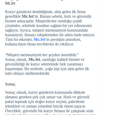
Mr.Jet
Kurye gönderisi denildiğinde, akla gelen ilk firma
genellikle
Mr.Jet
‘tir. Bunun sebebi, hızlı ve güvenilir
hizmet anlayışıdır. Müşterilerine sunduğu çeşitli
çözümler, sektörde kendine sağlam bir yer edinmesini
sağlıyor. Ayrıca, müşteri memnuniyeti konusundaki
hassasiyeti, firmayı rakiplerinden bir adım önde tutuyor.
Tüm bu etkenler,
Mr.Jet
‘in prestijini artırırken,
kullanıcıların firma tercihlerini de etkiliyor.
“Müşteri memnuniyeti her şeyden önemlidir.”
Sonuç olarak,
Mr.Jet
, sunduğu kaliteli hizmet ve
güvenilirliği ile kurye sektöründe fark yaratmayı
başarmıştır. Bu nedenle, çoğu kişi için akla gelen ilk
isim olmayı sürdürmektedir.
Sonuç
Sonuç olarak, kurye gönderisi konusunda dikkate
almanız gereken pek çok unsur var. Hızlı ve güvenli
paket taşımak için doğru kurye seçimi, paketleme
teknikleri ve zaman yönetimi büyük önem taşıyor.
Öncelikle, güvenilir bir kurye firması ile çalışmak sizin