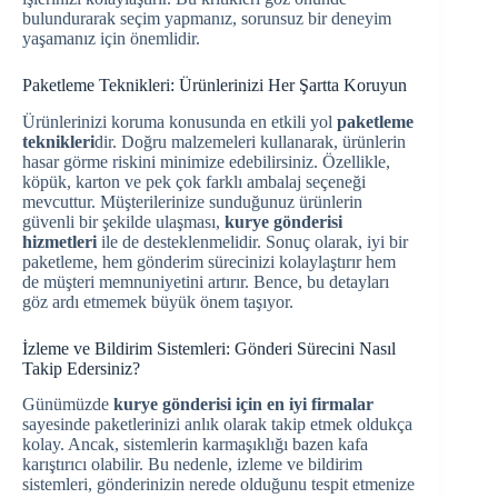
bulundurarak seçim yapmanız, sorunsuz bir deneyim
yaşamanız için önemlidir.
Paketleme Teknikleri: Ürünlerinizi Her Şartta Koruyun
Ürünlerinizi koruma konusunda en etkili yol
paketleme
teknikleri
dir. Doğru malzemeleri kullanarak, ürünlerin
hasar görme riskini minimize edebilirsiniz. Özellikle,
köpük, karton ve pek çok farklı ambalaj seçeneği
mevcuttur. Müşterilerinize sunduğunuz ürünlerin
güvenli bir şekilde ulaşması,
kurye gönderisi
hizmetleri
ile de desteklenmelidir. Sonuç olarak, iyi bir
paketleme, hem gönderim sürecinizi kolaylaştırır hem
de müşteri memnuniyetini artırır. Bence, bu detayları
göz ardı etmemek büyük önem taşıyor.
İzleme ve Bildirim Sistemleri: Gönderi Sürecini Nasıl
Takip Edersiniz?
Günümüzde
kurye gönderisi için en iyi firmalar
sayesinde paketlerinizi anlık olarak takip etmek oldukça
kolay. Ancak, sistemlerin karmaşıklığı bazen kafa
karıştırıcı olabilir. Bu nedenle, izleme ve bildirim
sistemleri, gönderinizin nerede olduğunu tespit etmenize