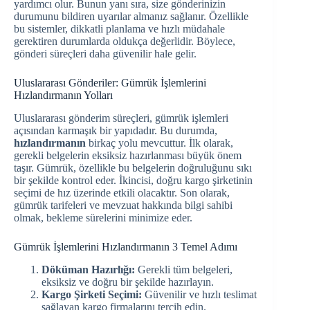
yardımcı olur. Bunun yanı sıra, size gönderinizin
durumunu bildiren uyarılar almanız sağlanır. Özellikle
bu sistemler, dikkatli planlama ve hızlı müdahale
gerektiren durumlarda oldukça değerlidir. Böylece,
gönderi süreçleri daha güvenilir hale gelir.
Uluslararası Gönderiler: Gümrük İşlemlerini
Hızlandırmanın Yolları
Uluslararası gönderim süreçleri, gümrük işlemleri
açısından karmaşık bir yapıdadır. Bu durumda,
hızlandırmanın
birkaç yolu mevcuttur. İlk olarak,
gerekli belgelerin eksiksiz hazırlanması büyük önem
taşır. Gümrük, özellikle bu belgelerin doğruluğunu sıkı
bir şekilde kontrol eder. İkincisi, doğru kargo şirketinin
seçimi de hız üzerinde etkili olacaktır. Son olarak,
gümrük tarifeleri ve mevzuat hakkında bilgi sahibi
olmak, bekleme sürelerini minimize eder.
Gümrük İşlemlerini Hızlandırmanın 3 Temel Adımı
Döküman Hazırlığı:
Gerekli tüm belgeleri,
eksiksiz ve doğru bir şekilde hazırlayın.
Kargo Şirketi Seçimi:
Güvenilir ve hızlı teslimat
sağlayan kargo firmalarını tercih edin.