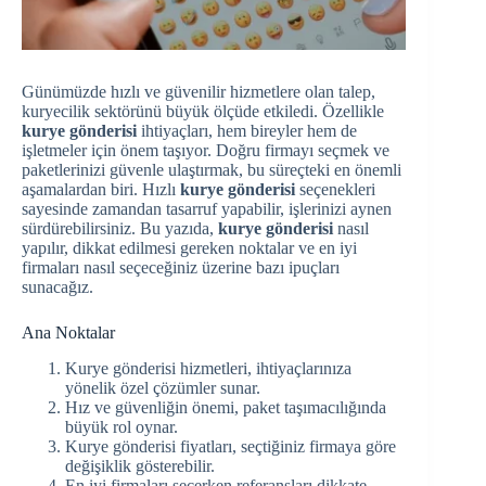
Günümüzde hızlı ve güvenilir hizmetlere olan talep,
kuryecilik sektörünü büyük ölçüde etkiledi. Özellikle
kurye gönderisi
ihtiyaçları, hem bireyler hem de
işletmeler için önem taşıyor. Doğru firmayı seçmek ve
paketlerinizi güvenle ulaştırmak, bu süreçteki en önemli
aşamalardan biri. Hızlı
kurye gönderisi
seçenekleri
sayesinde zamandan tasarruf yapabilir, işlerinizi aynen
sürdürebilirsiniz. Bu yazıda,
kurye gönderisi
nasıl
yapılır, dikkat edilmesi gereken noktalar ve en iyi
firmaları nasıl seçeceğiniz üzerine bazı ipuçları
sunacağız.
Ana Noktalar
Kurye gönderisi hizmetleri, ihtiyaçlarınıza
yönelik özel çözümler sunar.
Hız ve güvenliğin önemi, paket taşımacılığında
büyük rol oynar.
Kurye gönderisi fiyatları, seçtiğiniz firmaya göre
değişiklik gösterebilir.
En iyi firmaları seçerken referansları dikkate