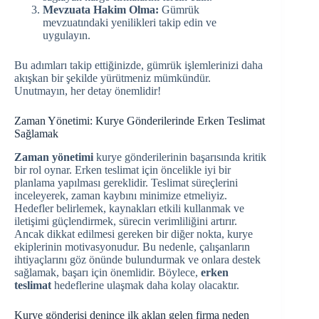
Mevzuata Hakim Olma:
Gümrük
mevzuatındaki yenilikleri takip edin ve
uygulayın.
Bu adımları takip ettiğinizde, gümrük işlemlerinizi daha
akışkan bir şekilde yürütmeniz mümkündür.
Unutmayın, her detay önemlidir!
Zaman Yönetimi: Kurye Gönderilerinde Erken Teslimat
Sağlamak
Zaman yönetimi
kurye gönderilerinin başarısında kritik
bir rol oynar. Erken teslimat için öncelikle iyi bir
planlama yapılması gereklidir. Teslimat süreçlerini
inceleyerek, zaman kaybını minimize etmeliyiz.
Hedefler belirlemek, kaynakları etkili kullanmak ve
iletişimi güçlendirmek, sürecin verimliliğini artırır.
Ancak dikkat edilmesi gereken bir diğer nokta, kurye
ekiplerinin motivasyonudur. Bu nedenle, çalışanların
ihtiyaçlarını göz önünde bulundurmak ve onlara destek
sağlamak, başarı için önemlidir. Böylece,
erken
teslimat
hedeflerine ulaşmak daha kolay olacaktır.
Kurye gönderisi denince ilk aklan gelen firma neden