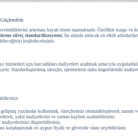
 Güçlendirin
rimliliklerini artırması hayati önem taşımaktadır. Özellikle kargo ve k
şürme süreç standardizasyonu
, bu alanda atılacak en etkili adımlardan
abileceğinizi keşfedeceksiniz.
 hizmetleri için harcadıkları maliyetleri azaltmak amacıyla uyguladıkla
ir. Standartlaştırılmış süreçler, işletmelerin daha öngörülebilir maliyetl
ilirsiniz:
elişmiş yazılımlar kullanmak, süreçlerinizi otomatikleştirerek zaman ve
ederek, yakıt maliyetlerini ve zaman kaybını azaltabilirsiniz.
aliyetlerinizi düşürebilirsiniz.
nı karşılaştırarak en uygun fiyatlı ve güvenilir olanı seçebilirsiniz.