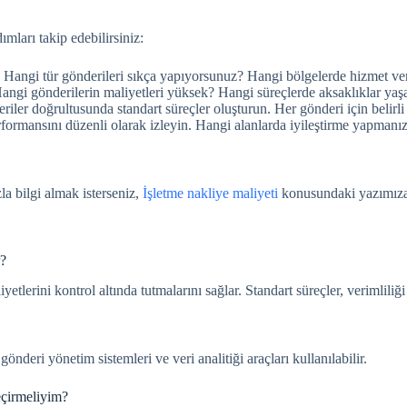
mları takip edebilirsiniz:
in. Hangi tür gönderileri sıkça yapıyorsunuz? Hangi bölgelerde hizmet v
Hangi gönderilerin maliyetleri yüksek? Hangi süreçlerde aksaklıklar yaş
eriler doğrultusunda standart süreçler oluşturun. Her gönderi için belirli 
formansını düzenli olarak izleyin. Hangi alanlarda iyileştirme yapmanız 
la bilgi almak isterseniz,
İşletme nakliye maliyeti
konusundaki yazımıza 
r?
erini kontrol altında tutmalarını sağlar. Standart süreçler, verimliliği ar
nderi yönetim sistemleri ve veri analitiği araçları kullanılabilir.
eçirmeliyim?