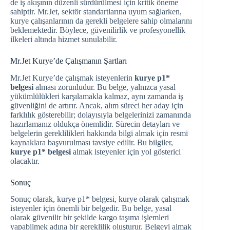
de iş akışının düzenli sürdürülmesi için kritik öneme
sahiptir. Mr.Jet, sektör standartlarına uyum sağlarken,
kurye çalışanlarının da gerekli belgelere sahip olmalarını
beklemektedir. Böylece, güvenilirlik ve profesyonellik
ilkeleri altında hizmet sunulabilir.
Mr.Jet Kurye’de Çalışmanın Şartları
Mr.Jet Kurye’de çalışmak isteyenlerin
kurye p1*
belgesi
alması zorunludur. Bu belge, yalnızca yasal
yükümlülükleri karşılamakla kalmaz, aynı zamanda iş
güvenliğini de artırır. Ancak, alım süreci her aday için
farklılık gösterebilir; dolayısıyla belgelerinizi zamanında
hazırlamanız oldukça önemlidir. Sürecin detayları ve
belgelerin gereklilikleri hakkında bilgi almak için resmi
kaynaklara başvurulması tavsiye edilir. Bu bilgiler,
kurye p1* belgesi
almak isteyenler için yol gösterici
olacaktır.
Sonuç
Sonuç olarak, kurye p1* belgesi, kurye olarak çalışmak
isteyenler için önemli bir belgedir. Bu belge, yasal
olarak güvenilir bir şekilde kargo taşıma işlemleri
yapabilmek adına bir gereklilik oluşturur. Belgeyi almak