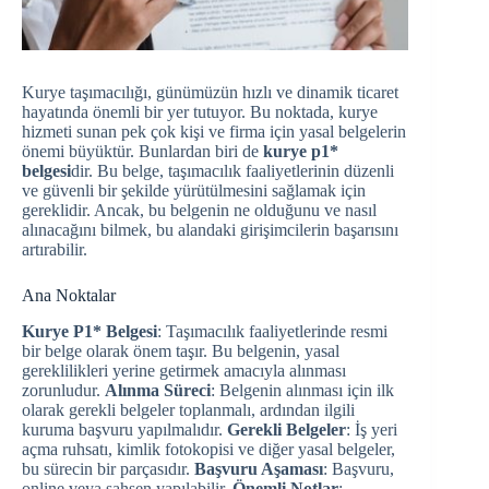
Kurye taşımacılığı, günümüzün hızlı ve dinamik ticaret
hayatında önemli bir yer tutuyor. Bu noktada, kurye
hizmeti sunan pek çok kişi ve firma için yasal belgelerin
önemi büyüktür. Bunlardan biri de
kurye p1*
belgesi
dir. Bu belge, taşımacılık faaliyetlerinin düzenli
ve güvenli bir şekilde yürütülmesini sağlamak için
gereklidir. Ancak, bu belgenin ne olduğunu ve nasıl
alınacağını bilmek, bu alandaki girişimcilerin başarısını
artırabilir.
Ana Noktalar
Kurye P1* Belgesi
: Taşımacılık faaliyetlerinde resmi
bir belge olarak önem taşır. Bu belgenin, yasal
gereklilikleri yerine getirmek amacıyla alınması
zorunludur.
Alınma Süreci
: Belgenin alınması için ilk
olarak gerekli belgeler toplanmalı, ardından ilgili
kuruma başvuru yapılmalıdır.
Gerekli Belgeler
: İş yeri
açma ruhsatı, kimlik fotokopisi ve diğer yasal belgeler,
bu sürecin bir parçasıdır.
Başvuru Aşaması
: Başvuru,
online veya şahsen yapılabilir.
Önemli Notlar
: