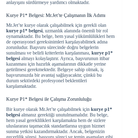
anlayışını sürdürmeye yardımcı olmaktadır.
Kurye P1* Belgesi: Mr.Jet’te Çalışmanın İlk Adımı
Mr.Jet’te kurye olarak çalışabilmek için gerekli olan
kurye p1* belgesi
, uzmanlık alanında önemli bir rol
oynamaktadır. Bu belge, hem yasal yükümlülükleri hem
de operasyonel gereksinimleri karşılayabilmek adına
zorunludur. Başvuru sürecinde doğru belgelerin
sunulması ve belirli kriterlerin karşılanması,
kurye p1*
belgesi
almayı kolaylaştırır. Ayrıca, başvurunun itibar
kazanması için hazırlık aşamalarının dikkatle yerine
getirilmesi gerekmektedir. Belgeye sahip olmak, iş
başvurunuzda bir avantaj sağlayacaktır, çünkü bu
durum sektördeki profesyonel beklentileri
karşılamaktadır.
Kurye P1* Belgesi ile Çalışma Zorunluluğu
Bir kurye olarak Mr.Jet’te çalışabilmek için
kurye p1*
belgesi
almanız gerektiği unutulmamalıdır. Bu belge,
hem yasal gereklilikleri karşılamakta hem de sizlere
uluslararası taşımacılık standartlarına uygun hizmet
sunma yetkisi kazandırmaktadır. Ancak, belgenizin
geçerlilik süresi, başvuru süreci ve temin aşamaları gibi