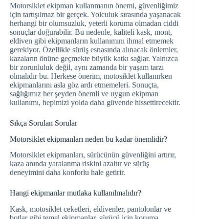
Motorsiklet ekipman kullanmanın önemi, güvenliğimiz
için tartışılmaz bir gerçek. Yolculuk sırasında yaşanacak
herhangi bir olumsuzluk, yeterli koruma olmadan ciddi
sonuçlar doğurabilir. Bu nedenle, kaliteli kask, mont,
eldiven gibi ekipmanların kullanımını ihmal etmemek
gerekiyor. Özellikle sürüş esnasında alınacak önlemler,
kazaların önüne geçmekte büyük katkı sağlar. Yalnızca
bir zorunluluk değil, aynı zamanda bir yaşam tarzı
olmalıdır bu. Herkese önerim, motosiklet kullanırken
ekipmanlarını asla göz ardı etmemeleri. Sonuçta,
sağlığımız her şeyden önemli ve uygun ekipman
kullanımı, hepimizi yolda daha güvende hissettirecektir.
Sıkça Sorulan Sorular
Motorsiklet ekipmanları neden bu kadar önemlidir?
Motorsiklet ekipmanları, sürücünün güvenliğini artırır,
kaza anında yaralanma riskini azaltır ve sürüş
deneyimini daha konforlu hale getirir.
Hangi ekipmanlar mutlaka kullanılmalıdır?
Kask, motosiklet ceketleri, eldivenler, pantolonlar ve
botlar gibi temel ekipmanlar, sürücü için koruma