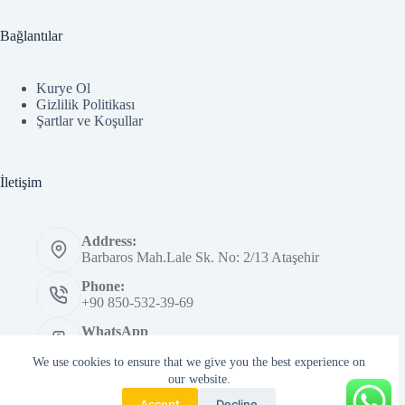
Bağlantılar
Kurye Ol
Gizlilik Politikası
Şartlar ve Koşullar
İletişim
Address:
Barbaros Mah.Lale Sk. No: 2/13 Ataşehir
Phone:
+90 850-532-39-69
WhatsApp
0850-532-3969
We use cookies to ensure that we give you the best experience on
Copyright © 2026 Mr.Jet | Moto Kurye | 0850 532 39 69 |
our website.
Kurye Çağır
Accept
Decline