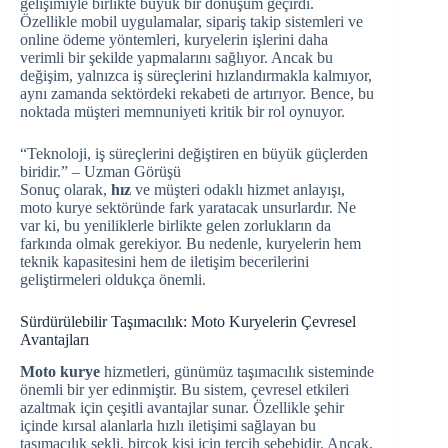
gelişimiyle birlikte büyük bir dönüşüm geçirdi.
Özellikle mobil uygulamalar, sipariş takip sistemleri ve
online ödeme yöntemleri, kuryelerin işlerini daha
verimli bir şekilde yapmalarını sağlıyor. Ancak bu
değişim, yalnızca iş süreçlerini hızlandırmakla kalmıyor,
aynı zamanda sektördeki rekabeti de artırıyor. Bence, bu
noktada müşteri memnuniyeti kritik bir rol oynuyor.
“Teknoloji, iş süreçlerini değiştiren en büyük güçlerden
biridir.” – Uzman Görüşü
Sonuç olarak,
hız
ve müşteri odaklı hizmet anlayışı,
moto kurye sektöründe fark yaratacak unsurlardır. Ne
var ki, bu yeniliklerle birlikte gelen zorlukların da
farkında olmak gerekiyor. Bu nedenle, kuryelerin hem
teknik kapasitesini hem de iletişim becerilerini
geliştirmeleri oldukça önemli.
Sürdürülebilir Taşımacılık: Moto Kuryelerin Çevresel
Avantajları
Moto kurye
hizmetleri, günümüz taşımacılık sisteminde
önemli bir yer edinmiştir. Bu sistem, çevresel etkileri
azaltmak için çeşitli avantajlar sunar. Özellikle şehir
içinde kırsal alanlarla hızlı iletişimi sağlayan bu
taşımacılık şekli, birçok kişi için tercih sebebidir. Ancak,