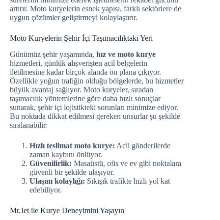
artırır. Moto kuryelerin esnek yapısı, farklı sektörlere de
uygun çözümler geliştirmeyi kolaylaştırır.
Moto Kuryelerin Şehir İçi Taşımacılıktaki Yeri
Günümüz şehir yaşamında,
hız ve moto kurye
hizmetleri, günlük alışverişten acil belgelerin
iletilmesine kadar birçok alanda ön plana çıkıyor.
Özellikle yoğun trafiğin olduğu bölgelerde, bu hizmetler
büyük avantaj sağlıyor. Moto kuryeler, sıradan
taşımacılık yöntemlerine göre daha hızlı sonuçlar
sunarak, şehir içi lojistikteki sorunları minimize ediyor.
Bu noktada dikkat edilmesi gereken unsurlar şu şekilde
sıralanabilir:
Hızlı teslimat moto kurye:
Acil gönderilerde
zaman kaybını önlüyor.
Güvenilirlik:
Masaüstü, ofis ve ev gibi noktalara
güvenli bir şekilde ulaşıyor.
Ulaşım kolaylığı:
Sıkışık trafikte hızlı yol kat
edebiliyor.
Mr.Jet ile Kurye Deneyimini Yaşayın