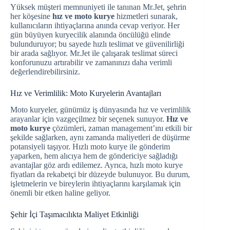
Yüksek müşteri memnuniyeti ile tanınan Mr.Jet, şehrin
her köşesine
hız ve moto kurye
hizmetleri sunarak,
kullanıcıların ihtiyaçlarına anında cevap veriyor. Her
gün büyüyen kuryecilik alanında öncülüğü elinde
bulunduruyor; bu sayede hızlı teslimat ve güvenilirliği
bir arada sağlıyor. Mr.Jet ile çalışarak teslimat süreci
konforunuzu artırabilir ve zamanınızı daha verimli
değerlendirebilirsiniz.
Hız ve Verimlilik: Moto Kuryelerin Avantajları
Moto kuryeler, günümüz iş dünyasında hız ve verimlilik
arayanlar için vazgeçilmez bir seçenek sunuyor.
Hız ve
moto kurye
çözümleri, zaman management’ını etkili bir
şekilde sağlarken, aynı zamanda maliyetleri de düşürme
potansiyeli taşıyor. Hızlı moto kurye ile gönderim
yaparken, hem alıcıya hem de göndericiye sağladığı
avantajlar göz ardı edilemez. Ayrıca, hızlı moto kurye
fiyatları da rekabetçi bir düzeyde bulunuyor. Bu durum,
işletmelerin ve bireylerin ihtiyaçlarını karşılamak için
önemli bir etken haline geliyor.
Şehir İçi Taşımacılıkta Maliyet Etkinliği