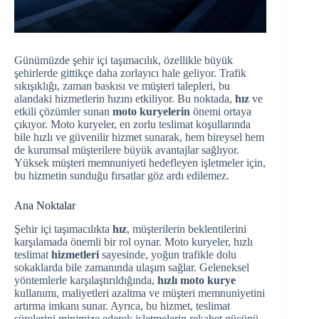
Günümüzde şehir içi taşımacılık, özellikle büyük
şehirlerde gittikçe daha zorlayıcı hale geliyor. Trafik
sıkışıklığı, zaman baskısı ve müşteri talepleri, bu
alandaki hizmetlerin hızını etkiliyor. Bu noktada,
hız
ve
etkili çözümler sunan
moto kuryelerin
önemi ortaya
çıkıyor. Moto kuryeler, en zorlu teslimat koşullarında
bile hızlı ve güvenilir hizmet sunarak, hem bireysel hem
de kurumsal müşterilere büyük avantajlar sağlıyor.
Yüksek müşteri memnuniyeti hedefleyen işletmeler için,
bu hizmetin sunduğu fırsatlar göz ardı edilemez.
Ana Noktalar
Şehir içi taşımacılıkta
hız
, müşterilerin beklentilerini
karşılamada önemli bir rol oynar. Moto kuryeler, hızlı
teslimat
hizmetleri
sayesinde, yoğun trafikle dolu
sokaklarda bile zamanında ulaşım sağlar. Geleneksel
yöntemlerle karşılaştırıldığında,
hızlı moto kurye
kullanımı, maliyetleri azaltma ve müşteri memnuniyetini
artırma imkanı sunar. Ayrıca, bu hizmet, teslimat
sürelerini minimize ederek işletmelerin rekabet gücünü