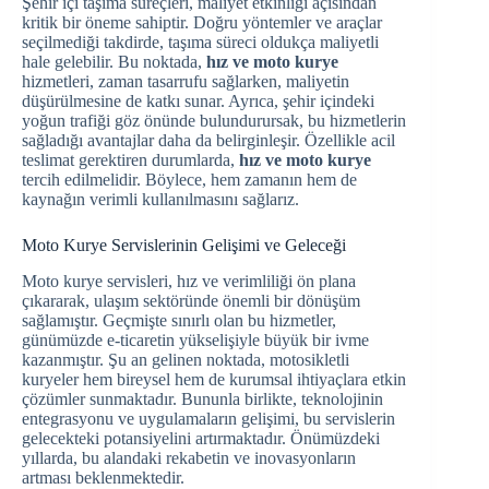
Şehir içi taşıma süreçleri, maliyet etkinliği açısından
kritik bir öneme sahiptir. Doğru yöntemler ve araçlar
seçilmediği takdirde, taşıma süreci oldukça maliyetli
hale gelebilir. Bu noktada,
hız ve moto kurye
hizmetleri, zaman tasarrufu sağlarken, maliyetin
düşürülmesine de katkı sunar. Ayrıca, şehir içindeki
yoğun trafiği göz önünde bulundurursak, bu hizmetlerin
sağladığı avantajlar daha da belirginleşir. Özellikle acil
teslimat gerektiren durumlarda,
hız ve moto kurye
tercih edilmelidir. Böylece, hem zamanın hem de
kaynağın verimli kullanılmasını sağlarız.
Moto Kurye Servislerinin Gelişimi ve Geleceği
Moto kurye servisleri, hız ve verimliliği ön plana
çıkararak, ulaşım sektöründe önemli bir dönüşüm
sağlamıştır. Geçmişte sınırlı olan bu hizmetler,
günümüzde e-ticaretin yükselişiyle büyük bir ivme
kazanmıştır. Şu an gelinen noktada, motosikletli
kuryeler hem bireysel hem de kurumsal ihtiyaçlara etkin
çözümler sunmaktadır. Bununla birlikte, teknolojinin
entegrasyonu ve uygulamaların gelişimi, bu servislerin
gelecekteki potansiyelini artırmaktadır. Önümüzdeki
yıllarda, bu alandaki rekabetin ve inovasyonların
artması beklenmektedir.